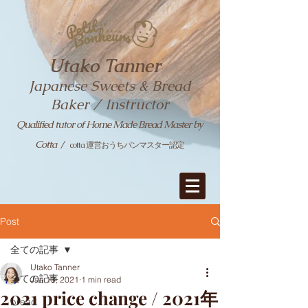
Utako Tanner
Japanese Sweets & Bread
Baker / Instructor
Qualified tutor of Home Made Bread Master by
Cotta
/
cotta 運営おうちパンマスター認定
Post
全ての記事
Utako Tanner
全ての記事
Jan 13, 2021
1 min read
2021 price change / 2021年
bread