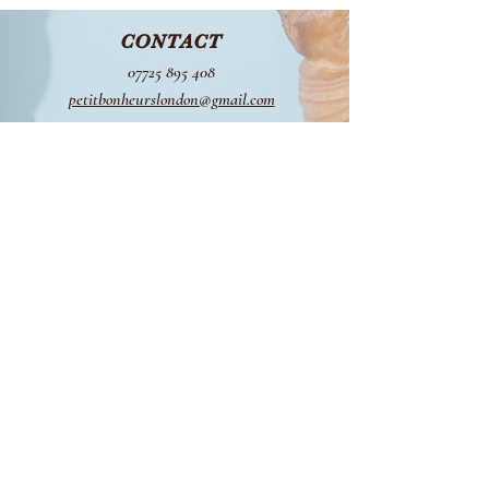
CONTACT
07725 895 408
petitbonheurslondon@gmail.com
HOURS
Tue - Fri / 10:00 - 17:00
Sat - Mon / Closed
ADDRESS
Pimlico, London UK
FOLLOW
© 2020 by petit bonheurs Proudly created
BACK TO TOP
with
Wix.com