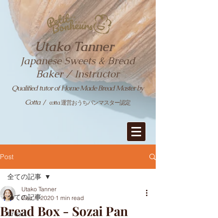
Utako Tanner
Japanese Sweets & Bread
Baker / Instructor
Qualified tutor of Home Made Bread Master by
Cotta
/
cotta 運営おうちパンマスター認定
Post
全ての記事
Utako Tanner
全ての記事
Dec 1, 2020
1 min read
Bread Box - Sozai Pan
bread