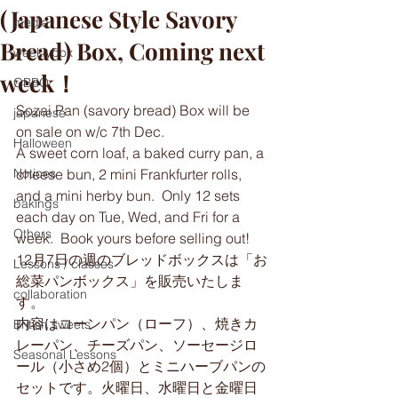
(Japanese Style Savory
media
Bread) Box, Coming next
weeklybox
week！
GBBO
Sozai Pan (savory bread) Box will be 
japanese
on sale on w/c 7th Dec.  
Halloween
A sweet corn loaf, a baked curry pan, a 
Notices
cheese bun, 2 mini Frankfurter rolls, 
and a mini herby bun.  Only 12 sets 
bakings
each day on Tue, Wed, and Fri for a 
Others
week.  Book yours before selling out! 
12月7日の週のブレッドボックスは「お
Lessons / classes
総菜パンボックス」を販売いたしま
collaboration
す。
内容はコーンパン（ローフ）、焼きカ
British sweets
レーパン、チーズパン、ソーセージロ
Seasonal Lessons
ール（小さめ2個）とミニハーブパンの
セットです。火曜日、水曜日と金曜日