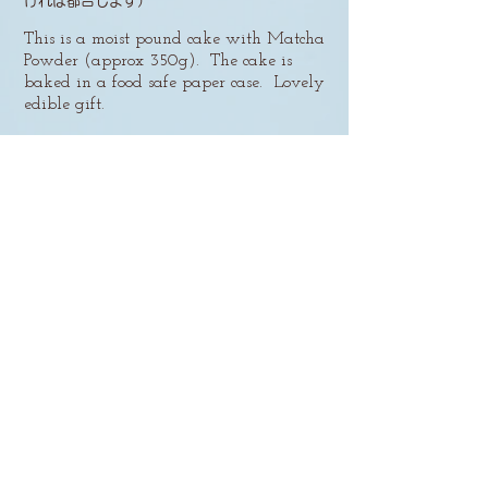
ければ都合します）
This is a moist pound cake with Matcha
Powder (approx 350g). The cake is
baked in a food safe paper case. Lovely
edible gift.
At least 3 days advanced booking
required.
日本産の抹茶がたっぷり入ったパウンドケーキです
（約350g）。紙のケースに入れて焼き上げている
ので型ごとお持ち帰りいただけるようになっていま
す。セロファンの袋に入れてお渡しいたしますの
で、プレゼントにもピッタリ。
​3日前までのご予約が必要となります。
CONTACT
07725 895 408