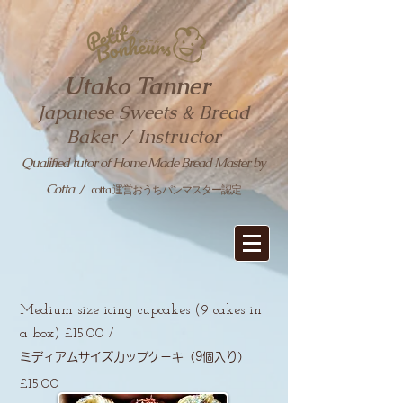
Utako Tanner
Japanese Sweets & Bread
Baker / Instructor
Qualified tutor of Home Made Bread Master by
Cotta
/
cotta 運営おうちパンマスター認定
Medium size icing cupcakes (9 cakes in
a box) £15.00 /
ミディアムサイズカップケーキ（9個入り）
£15.00