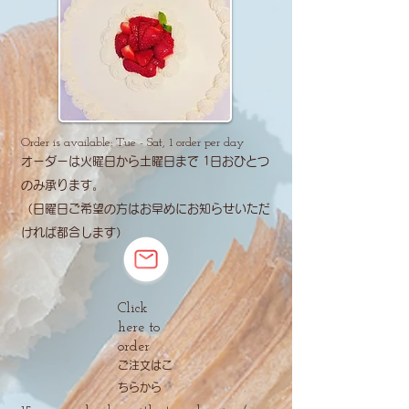
Order is available: Tue - Sat, 1 order per day
​オーダーは火曜日から土曜日まで 1日おひとつ
のみ承ります。
​（日曜日ご希望の方はお早めにお知らせいただ
ければ都合します）
Click
here to
order
​ご注文はこ
ちらから