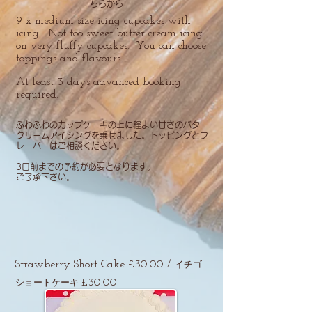
ちらから
9 x medium size icing cupcakes with
icing. Not too sweet butter cream icing
on very fluffy cupcakes. You can choose
toppings and flavours.
At least 3 days advanced booking
required.
ふわふわのカップケーキの上に程よい甘さのバター
クリームアイシングを乗せました。トッピングとフ
レーバーはご相談ください。
​3日前までの予約が必要となります。
ご了承下さい。
Strawberry Short Cake £30.00 /
イチゴ
£30.00
ショートケーキ