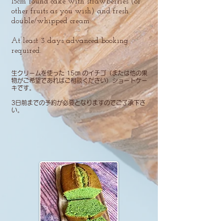
15cm round cake with strawberries (or
other fruits as you wish) and fresh
double/whipped cream.
At least 3 days advanced booking
required.
生クリームを使った 15㎝ のイチゴ（または他の果
物がご希望であればご相談ください）ショートケー
キです。
​3日前までの予約が必要となりますのでご了承下さ
い。