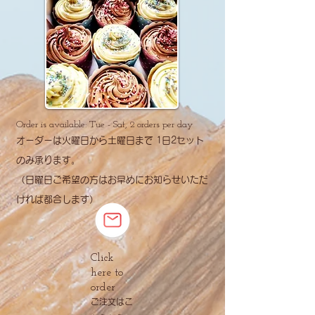
Order is available: Tue - Sat, 2 orders per day
​オーダーは火曜日から土曜日まで 1日
2セット
のみ承ります。
​（日曜日ご希望の方はお早めにお知らせいただ
ければ都合します）
Click
here to
order
​ご注文はこ