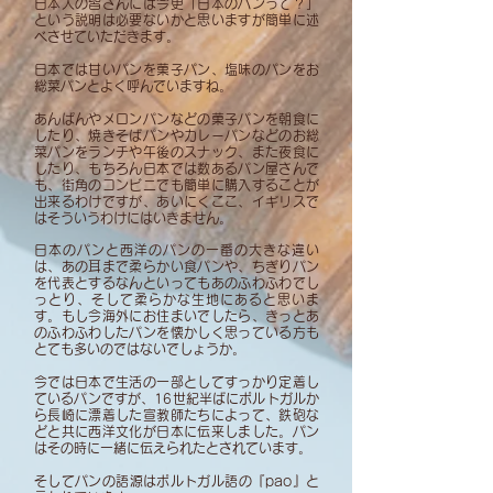
日本人の皆さんには今更「日本のパンって？」
という説明は必要ないかと思いますが簡単に述
べさせていただきます。
日本では甘いパンを菓子パン、塩味のパンをお
総菜パンとよく呼んでいますね。
あんぱんやメロンパンなどの菓子パンを朝食に
したり、焼きそばパンやカレーパンなどのお総
菜パンをランチや午後のスナック、また夜食に
したり、もちろん日本では数あるパン屋さんで
も、街角のコンビニでも簡単に購入することが
出来るわけですが、あいにくここ、イギリスで
はそういうわけにはいきません。
日本のパンと西洋のパンの一番の大きな違い
は、あの耳まで柔らかい食パンや、ちぎりパン
を代表とするなんといってもあのふわふわでし
っとり、そして柔らかな生地にあると思いま
す。もし今海外にお住まいでしたら、きっとあ
のふわふわしたパンを懐かしく思っている方も
とても多いのではないでしょうか。
今では日本で生活の一部としてすっかり定着し
ているパンですが、16世紀半ばにポルトガルか
ら長崎に漂着した宣教師たちによって、鉄砲な
どと共に西洋文化が日本に伝来しました。パン
はその時に一緒に伝えられたとされています。
そしてパンの語源はポルトガル語の『pao』と