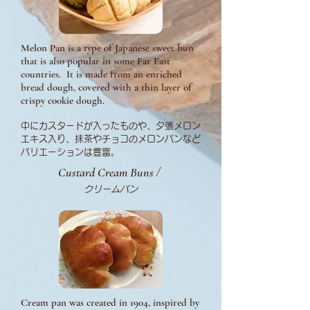
Melon Pan is a type of Japanese sweet bun
that is also popular in some Far East
countries. It is made from an enriched
bread dough, covered with a thin layer of
crispy cookie dough.
中にカスタードが入ったものや、夕張メロン
エキス入り、抹茶やチョコのメロンパンなど
バリエーションは豊富。
Custard Cream Buns
/
クリームパン
Cream pan was created in 1904, inspired by