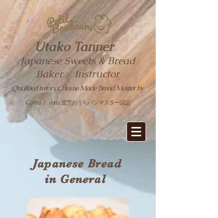
Utako Tanner
Japanese Sweets & Bread
Baker / Instructor
Qualified tutor of Home Made Bread Master by
Cotta
/
cotta 運営おうちパンマスター認定
Japanese Bread
in General