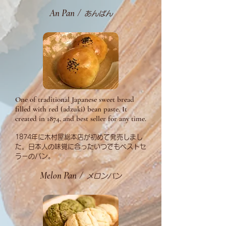
An Pan
/
あんぱん
One of traditional Japanese sweet bread
filled with red (adzuki) bean paste. It
created in 1874, and best seller for any time.
1874年に木村屋総本店が初めて発売しまし
た。日本人の味覚に合ったいつでもベストセ
。
ラーのパン
Melon Pan
/
メロンパン