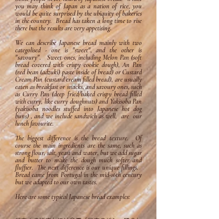
you may think of Japan as a nation of rice, you
would be quite surprised by the ubiquity of bakeries
in the country. Bread has taken a long time to rise
there but the results are very appetising.
We can describe Japanese bread mainly with two
categolised - one is "sweet", and the other is
"savoury". Sweet ones, including Melon Pan (soft
bread covered with crispy cookie dough), An Pan
(red bean (adzuki) paste inside of bread) or Custard
Cream Pan (custard cream filled bread), are usually
eaten as breakfast or snacks, and savoury ones, such
as Curry Pan (deep fried/baked crispy bread filled
with curry, like curry doughnuts) and Yakisoba Pan
(yakisoba noodles stuffed into Japanese hot dog
buns) , and we include sandwich as well, are our
lunch favourite.
The biggest difference is the bread texture. Of
course the main ingredients are the same, such as
strong flour, salt, yeast and water, but we add sugar
and butter to make the dough much softer and
fluffier. The next difference is our unique fillings.
Bread came from Portugal in the mid-16th century
but we adapted to our own tastes.
Here are some typical Japanese bread examples: