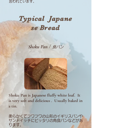
言われています。
Typical
Japane
se Bread
Shoku Pan
/
食パン
Shoku Pan is Japanese fluffy white loaf. It
is very soft and delicious . Usually baked in
a tin.
柔らかくてフワフワの山形のイギリスパンや
サンドイッチにピッタリの角食パンなどがあ
ります。