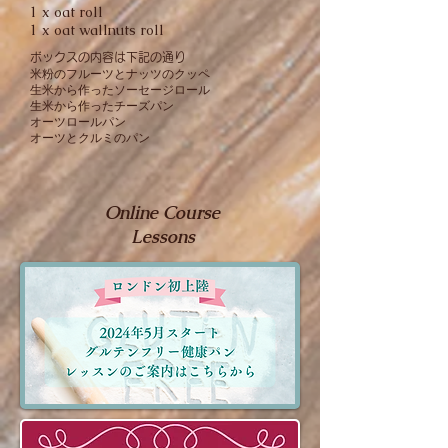
1 x oat roll
1 x oat wallnuts roll
ボックスの内容は下記の通り
米粉のフルーツとナッツのクッペ
生米から作ったソーセージロール
生米から作ったチーズパン
オーツロールパン
​オーツとクルミのパン
Online Course
Lessons