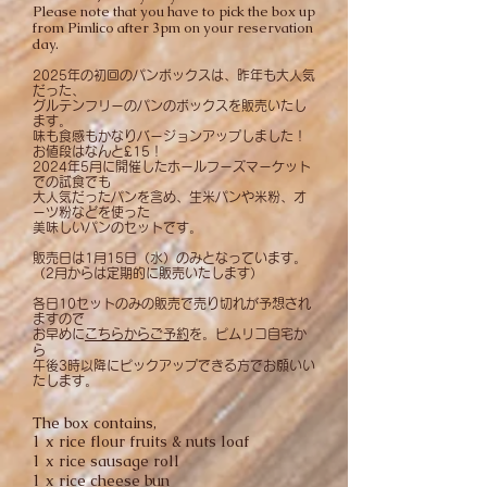
Please note that you have to pick the box up
from Pimlico after 3pm on your reservation
day.
2025年の初回のパンボックスは、昨年も大人気
だった、
グルテンフリーのパンのボックスを販売いたし
ます。
味も食感もかなりバージョンアップしました！
お値段はなんと£15！
2024年5月に開催したホールフーズマーケット
での試食でも
大人気だったパンを含め、生米パンや米粉、オ
ーツ粉などを使った
美味しいパンのセットです。
販売日は1月15日（水）のみとなっています。
​（2月からは定期的に販売いたします）
各日10セットのみの販売で売り切れが予想され
ますので
お早めに
こちらから
ご予約
を。ピムリコ自宅か
ら
午後3時以降にピックアップできる方でお願いい
たします。
The box contains,
1 x rice flour fruits & nuts loaf
1 x rice sausage roll
1 x rice cheese bun