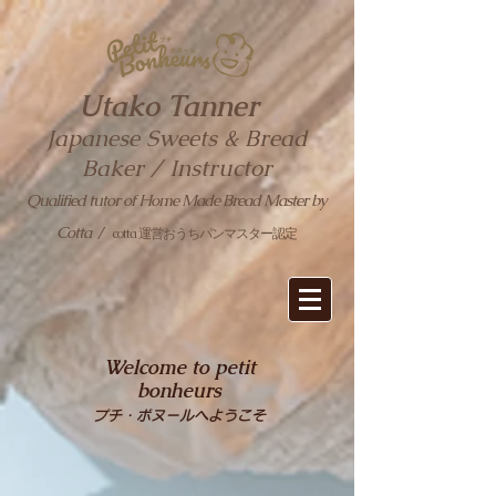
Utako Tanner
Japanese Sweets & Bread
Baker / Instructor
Qualified tutor of Home Made Bread Master by
Cotta
/
cotta 運営おうちパンマスター認定
Welcome to petit
bonheurs
プチ・ボヌールへようこそ