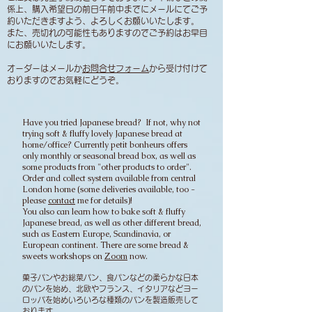
係上、購入希望日の前日午
前中までにメールにてご予
約いただき
ますよう、よろしくお願いいたします。
​また、売切れの可能性もありますのでご予約はお早目
にお願いいたします。
オーダーはメールか
お問合せフォーム
から受け付けて
おりますのでお気軽にどうぞ。
Have you tried Japanese bread? If not, why not
trying soft & fluffy lovely Japanese bread at
home/office? Currently petit bonheurs offers
only monthly or seasonal bread box, as well as
some products from "other products to order".
Order and collect system available from central
London home (some deliveries available, too -
please
contact
me for details)!
You also can learn how to bake soft & fluffy
Japanese bread, as well as other different bread,
such as Eastern Europe, Scandinavia, or
European continent. There are some bread &
sweets workshops on
Zoom
now.
菓子パンやお
総菜パン、食パンなどの
柔らかな日本
のパンを始め、北欧やフランス、イタリアなどヨー
ロッパを始めいろいろな種類のパンを製造販売して
おります。