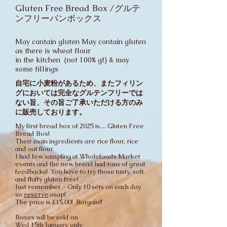
Gluten Free Bread Box /グルテ
ンフリーパンボックス
May contain gluten May contain gluten
as there is wheat flour
in the kitchen (not 100% gf) & may
some fillings
自宅に小麦粉があるため、またフィリン
グにおいては完全なグルテンフリーでは
ない旨、その旨
ご了承いただける方のみ
に販売しております。
My first bread box of 2025 is.... Gluten Free
Bread Box!
Their main ingredients are rice flour, rice
and oat flour.
I had few sampling at Wholefoods Market
events and the new bread had tons of great
feedbacks! You have to try those tasty, soft
and fluffy gluten free!
Just remember - Only 10 sets on each day
so
reserve
asap!
The price is £15.00! Bargain!!
Boxes will be sold on
Wed 15th January only